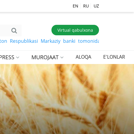
EN
RU
UZ
Virtual qabulxona
Respublikasi Markaziy banki tomonidan belgilangan so‘mg
PRESS
MUROJAAT
ALOQA
E'LONLAR