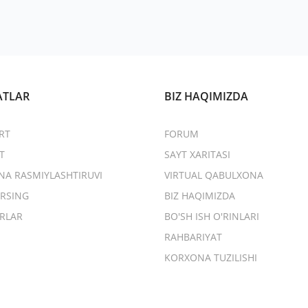
ATLAR
BIZ HAQIMIZDA
RT
FORUM
T
SAYT XARITASI
NA RASMIYLASHTIRUVI
VIRTUAL QABULXONA
RSING
BIZ HAQIMIZDA
RLAR
BO'SH ISH O'RINLARI
RAHBARIYAT
KORXONA TUZILISHI