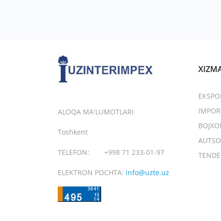
XIZM
EKSPO
IMPOR
ALOQA MA'LUMOTLARI
BOJXO
Toshkent
AUTSO
TELEFON:
+998 71 233-01-97
TENDE
ELEKTRON POCHTA:
info@uzte.uz