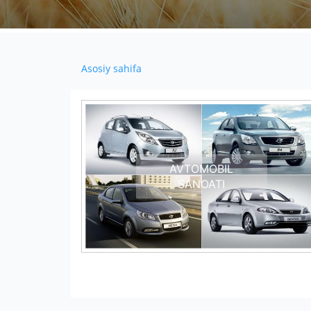
Asosiy sahifa
AVTOMOBIL
SANOATI