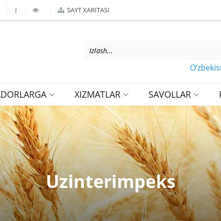
SAYT XARITASI
O‘zbekiston 
ADORLARGA
XIZMATLAR
SAVOLLAR
Uzinterimpeks