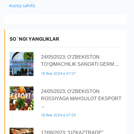
O'ZBEKISTONDA ISHLAB CHIQARILGAN
MUHIM FAKTLAR
IMPORT
Asosiy sahifa
PRESS
EKSPORT
AVTOMOBILLAR
AKSIYADORLAR UCHUN
BOJXONA RASMIYLASHTIRUVI
IMPORT
MUROJAAT
YANGILIKLAR
QISHLOQ XO ' JALIGI MAHSULOTLARI
KOMPANIYANING ICHKI HUJJATLARI
AUTSORSING
KO'RGAZMALAR
ALOQA
YUR-JIS. SHAXSLAR MUROJAATI
SO`NGI YANGLIKLAR
HISOBOTLAR
TENDERLAR
YANGILIKLAR ARXIVI
SO'ROVNOMA
E'LONLAR
24/05/2023: O‘ZBEKISTON
TO‘QIMACHILIK SANOATI GERM ...
18 Янв 2024 в 07:27
24/05/2023: O‘ZBEKISTON
ROSSIYAGA MAHSULOT EKSPORT
...
18 Янв 2024 в 07:25
17/06/2023: “UZKAZTRADE”