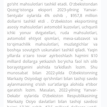
go‘sht mahsulotlari tashkil etadi. Oʻzbekistondan
Qozogʻistonga eksport 2023-yilning Yanvar-
Sentyabr oylarida 4% oshib , $957,8 million
dollarni tashkil etdi . Oʻzbekiston eksportining
asosiy mahsulotlari avtomobil kuzovlari, uchqunli
ichki yonuv dvigatellari, ruda mahsulotlari,
avtomobil ehtiyot qismlari, meva-sabzavot va
toʻqimachilik mahsulotlari, muzlatgichlar va
boshqa sovutgich uskunalari tashkil qiladi. Yaqin
yillarda oʻzaro tovar ayirboshlash hajmini $10
milliard dollarga yetkazish boʻyicha faol ish olib
borayotganini alohida taʼkidlash lozim. Shu
munosabat bilan 2022-yilda O‘zbekistonning
Markaziy Osiyodagi qo‘shnilari bilan tashqi savdo
aylanmasining o‘sish sur’atlariga alohida e’tibor
qaratish lozim. Masalan, 2022-yilning Yanvar-
Dekabr oylarida O‘zbekiston Respublikasining
Markaziy Osiyo davlatlari bilan tashqi savdosi