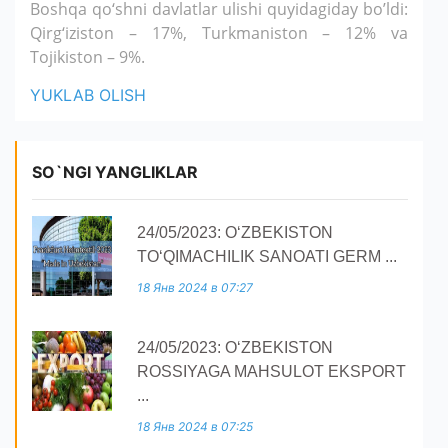
Boshqa qo‘shni davlatlar ulishi quyidagiday bo’ldi:
Qirg‘iziston – 17%, Turkmaniston – 12% va
Tojikiston – 9%.
YUKLAB OLISH
SO`NGI YANGLIKLAR
24/05/2023: O‘ZBEKISTON
TO‘QIMACHILIK SANOATI GERM ...
18 Янв 2024 в 07:27
24/05/2023: O‘ZBEKISTON
ROSSIYAGA MAHSULOT EKSPORT
...
18 Янв 2024 в 07:25