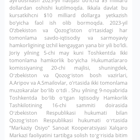
ayirboshlash 2023-yil natijasi bo’icha $5 milliard
dollardan oshishi kutilmoqda. Ikkala davlat bu
kursatkihcni $10 milliard dollarga yetkazish
bo‘yicha faol ish olib bormoqda. 2023-yil
O‘zbekiston va Qozog‘iston o‘rtasidagi har
tomonlama savdo-iqtisodiy va sarmoyaviy
hamkorligining izchil kengaygan yana bir yili bo‘ldi.
Joriy yilning 5-chi may kuni Toshkentda Ikki
tomonlama hamkorlik boʻyicha Hukumatlararo
komissiyaning 20-chi majlisi, shuningdek,
Oʻzbekiston va Qozogʻiston bosh vazirlari,
A.Aripov va A.Smailovlar, o’rtasida ikki tomonlama
muzokaralar boʻlib oʻtdi . Shu yilning 9-noyabrida
Toshkentda boʻlib oʻtgan Iqtisodiy Hamkorlik
Tashkilotining 16-chi sammiti doirasida
Oʻzbekiston Respublikasi hukumati bilan
Qozogʻiston Respublikasi hukumati oʻrtasida
“Markaziy Osiyo” Sanoat Kooperatsiyasi Xalqaro
Markazi faoliyatini tartibga solish toʻgʻrisida bitim