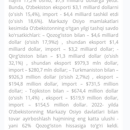
hajmi 17,2% oshib, $7,5 milliard dollarga yetdi.
Bunda, O‘zbekiston eksporti $3,1 milliard dollarni
(o'sish 15,4%), import - $4,4 milliard tashkil etdi
(o'sish 18,6%). Markaziy Osiyo mamlakatlari
kesimida O‘zbekistonning o‘tgan yilgi tashqi savdo
ko‘rsatkichlari: – Qozog‘iston bilan – $4,6 milliard
dollar (o‘sish 17,9%z) , shundan eksport $1,4
milliard dollar, import – $3,2 milliard dollar; -
Qirg‘iziston bilan – $1,3 milliard dollar (o‘sish
32,1%) , shundan eksport $979,3 mln dollar,
import – $280,7 mln dollar; – Turkmaniston bilan –
$926,3 million dollar (o‘sish 2,7%z) , eksport –
$194,8 million dollar, import – $731,5 million
dollar; - Tojikiston bilan – $674,4 million dollar
(o‘sish 11,4%) , eksport – $519,9 million dollar,
import – $154,5 million dollar. 2022- yilda
O‘zbekistonning Markaziy Osiyo davlatlari bilan
tovar ayirboshlash hajmining eng katta ulushi -
yani 62% Qozog‘iston hissasiga to‘g‘ri keldi.