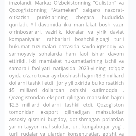
imzolandi. Markaz Oʻzbekistonning “Guliston” va
Qozogʻistonning “Atameken” xalqaro nazorat-
oʻtkazish punktlarining chegara hududida
quriladi. Yil davomida ikki mamlakat bosh vazir
oʻrinbosarlari, vazirlik, idoralar va yirik davlat
kompaniyalari rahbarlari boshchiligidagi turli
hukumat tuzilmalari oʻrtasida savdo-iqtisodiy va
sarmoyaviy sohalarda ham faol ishlar davom
ettirildi. Ikki mamlakat hukumatlarining izchil va
samarali faoliyati natijasida 2023-yilning to‘qqiz
oyida o‘zaro tovar ayirboshlash hajmi $3.3 milliard
dollarni tashkil etdi . Joriy yil oxirida bu ko'rsatkich
$5 milliard dollardan oshishi kutilmoqda .
Qozog‘istondan eksport qilingan mahsulot hajmi
$2.3 milliard dollarni tashkil etdi. Qozog‘iston
tomonidan eksport qilinadigan mahsulotlar
assosiy qismini bug‘doy, qotishmagan po‘latdan
yarim tayyor mahsulotlar, un, kungaboqar yog‘i,
turli rudalar va ulardan konsentratlar, go‘sht va