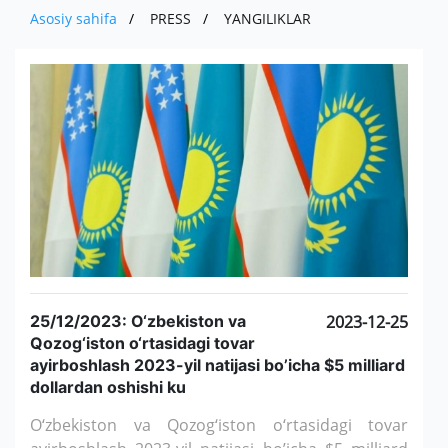
O'ZBEKISTONDA ISHLAB CHIQARILGAN
MUHIM FAKTLAR
IMPORT
Asosiy sahifa
PRESS
YANGILIKLAR
PRESS
EKSPORT
AVTOMOBILLAR
AKSIYADORLAR UCHUN
BOJXONA RASMIYLASHTIRUVI
IMPORT
MUROJAAT
YANGILIKLAR
QISHLOQ XO ' JALIGI MAHSULOTLARI
KOMPANIYANING ICHKI HUJJATLARI
AUTSORSING
KO'RGAZMALAR
ALOQA
YUR-JIS. SHAXSLAR MUROJAATI
HISOBOTLAR
TENDERLAR
YANGILIKLAR ARXIVI
SO'ROVNOMA
E'LONLAR
25/12/2023: O‘zbekiston va
2023-12-25
Qozog‘iston o‘rtasidagi tovar
ayirboshlash 2023-yil natijasi bo’icha $5 milliard
dollardan oshishi ku
O‘zbekiston va Qozog‘iston o‘rtasidagi tovar