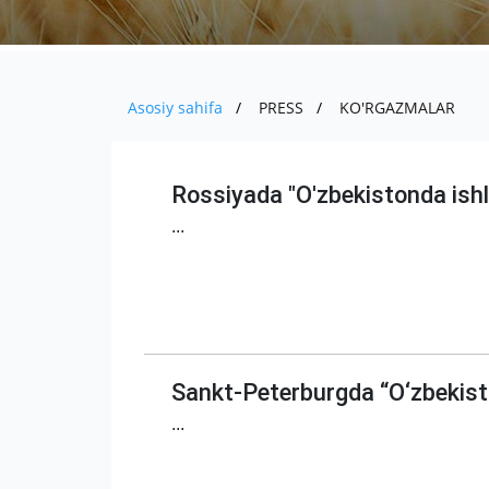
Asosiy sahifa
PRESS
KO'RGAZMALAR
Rossiyada "O'zbekistonda ishla
...
Sankt-Peterburgda “O‘zbekisto
...