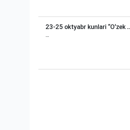
23-25 ​​oktyabr kunlari “Oʻzek ..
...