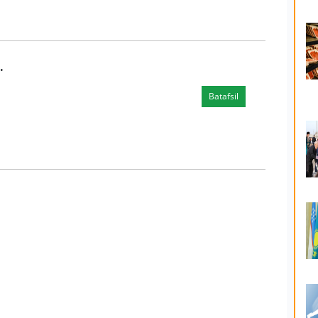
.
Batafsil