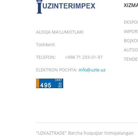
XIZM
EKSPO
IMPOR
ALOQA MA'LUMOTLARI
BOJXO
Toshkent
AUTSO
TELEFON:
+998 71 233-01-97
TENDE
ELEKTRON POCHTA:
info@uzte.uz
"UZKAZTRADE" Barcha huquqlar himoyalangan