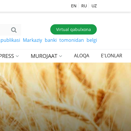
EN
RU
UZ
Virtual qabulxona
asi Markaziy banki tomonidan belgilangan so‘mga xorijiy
PRESS
MUROJAAT
ALOQA
E'LONLAR