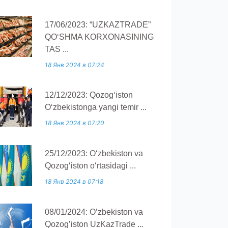
17/06/2023: “UZKAZTRADE”
QOʻSHMA KORXONASINING
TAS ...
18 Янв 2024 в 07:24
12/12/2023: Qozogʻiston
Oʻzbekistonga yangi temir ...
18 Янв 2024 в 07:20
25/12/2023: O‘zbekiston va
Qozog‘iston o‘rtasidagi ...
18 Янв 2024 в 07:18
08/01/2024: O’zbekiston va
Qozog’iston UzKazTrade ...