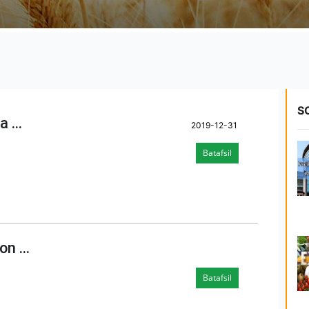
S
 ...
2019-12-31
Batafsil
n ...
Batafsil