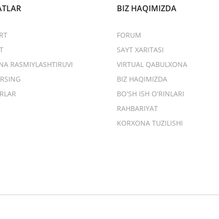
ATLAR
BIZ HAQIMIZDA
RT
FORUM
T
SAYT XARITASI
NA RASMIYLASHTIRUVI
VIRTUAL QABULXONA
RSING
BIZ HAQIMIZDA
RLAR
BO'SH ISH O'RINLARI
RAHBARIYAT
KORXONA TUZILISHI