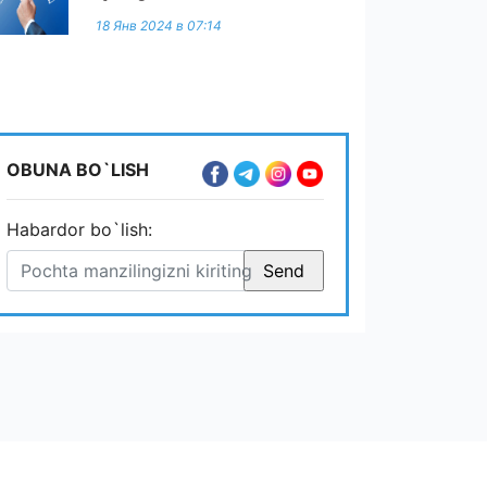
18 Янв 2024 в 07:14
OBUNA BO`LISH
Habardor bo`lish: