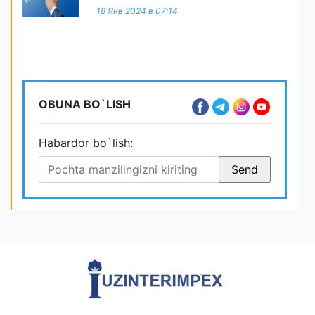
18 Янв 2024 в 07:14
OBUNA BO`LISH
Habardor bo`lish: