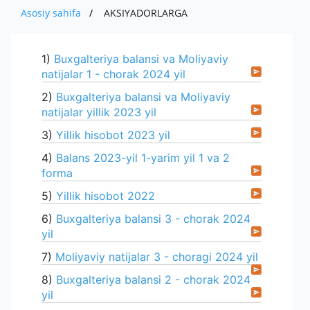
O'ZBEKISTONDA ISHLAB CHIQARILGAN
MUHIM FAKTLAR
IMPORT
Asosiy sahifa
AKSIYADORLARGA
PRESS
EKSPORT
AVTOMOBILLAR
AKSIYADORLAR UCHUN
BOJXONA RASMIYLASHTIRUVI
IMPORT
MUROJAAT
YANGILIKLAR
1)
Buxgalteriya balansi va Moliyaviy
QISHLOQ XO ' JALIGI MAHSULOTLARI
KOMPANIYANING ICHKI HUJJATLARI
AUTSORSING
natijalar 1 - chorak 2024 yil
KO'RGAZMALAR
ALOQA
YUR-JIS. SHAXSLAR MUROJAATI
HISOBOTLAR
2)
Buxgalteriya balansi va Moliyaviy
TENDERLAR
YANGILIKLAR ARXIVI
SO'ROVNOMA
E'LONLAR
natijalar yillik 2023 yil
3)
Yillik hisobot 2023 yil
4)
Balans 2023-yil 1-yarim yil 1 va 2
forma
5)
Yillik hisobot 2022
6)
Buxgalteriya balansi 3 - chorak 2024
yil
7)
Moliyaviy natijalar 3 - choragi 2024 yil
8)
Buxgalteriya balansi 2 - chorak 2024
yil